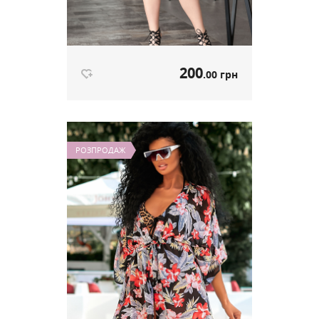
200
.00 грн
Сукня з пояском синій артикул
545
РОЗПРОДАЖ
200
.00 грн
Ціна