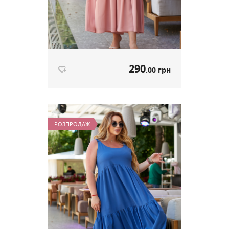
290
.00 грн
Літня сукня-сарафан пудра
артикул 589
РОЗПРОДАЖ
290
.00 грн
Ціна