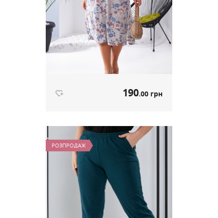
190
.00 грн
Літня Сукня "Sofi" принт Дрібні
квіти артикул 610
РОЗПРОДАЖ
190
.00 грн
Ціна