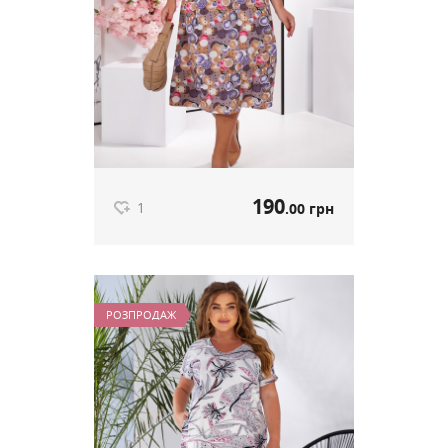
190
1
.00 грн
Літня Сукня "Sofi" принт Кульки
артикул 610
РОЗПРОДАЖ
190
.00 грн
Ціна
1