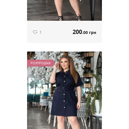
200
1
.00 грн
Сукня з пояском білий артикул
545
РОЗПРОДАЖ
200
.00 грн
Ціна
1