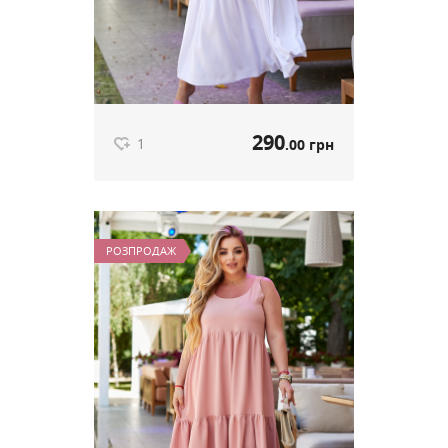
290
1
.00 грн
Літня сукня-сарафан білий
артикул 589
РОЗПРОДАЖ
290
.00 грн
Ціна
1