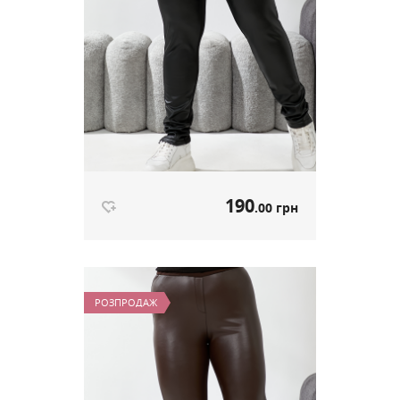
190
.00 грн
Лосини Комбі чорний артикул 613
190
.00 грн
Ціна
РОЗПРОДАЖ