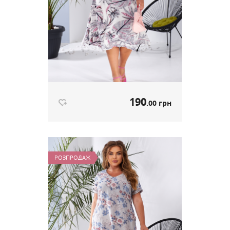
190
.00 грн
Літня Сукня "Sofi" принт Папороть
артикул 610
РОЗПРОДАЖ
190
.00 грн
Ціна