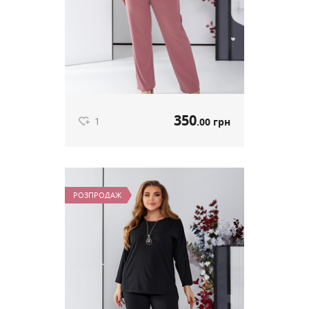
350
1
.00 грн
Костюм мустанг рубчик пудра
артикул 604
РОЗПРОДАЖ
350
.00 грн
Ціна
1