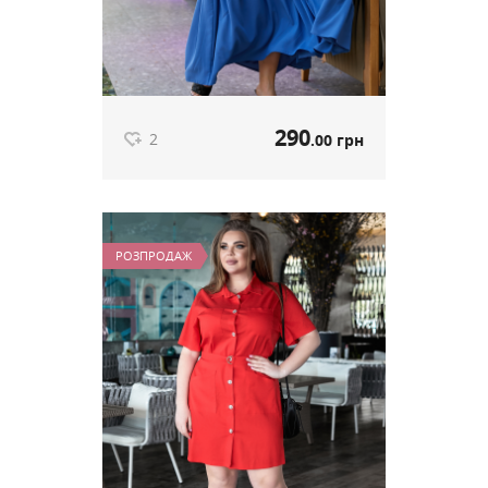
290
2
.00 грн
Літня сукня-сарафан синій
артикул 589
РОЗПРОДАЖ
290
.00 грн
Ціна
2