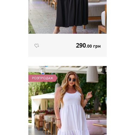
290
.00 грн
Літня сукня-сарафан чорний
артикул 589
РОЗПРОДАЖ
290
.00 грн
Ціна