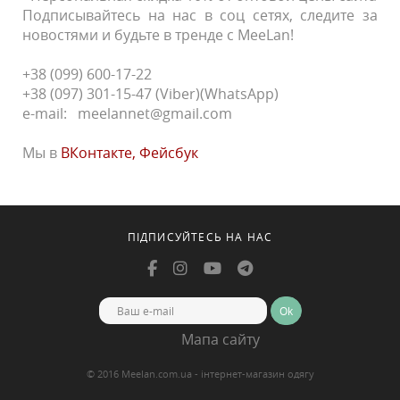
Подписывайтесь на нас в соц сетях, следите за
новостями и будьте в тренде с MeeLan!
+38 (099) 600-17-22
+38 (097) 301-15-47 (Viber)(WhatsApp)
e-mail: meelannet@gmail.com
Мы в
ВКонтакте
,
Фейсбук
ПІДПИСУЙТЕСЬ НА НАС
Ok
Мапа сайту
© 2016 Meelan.com.ua - інтернет-магазин одягу