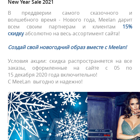
New Year Sale 2021
В преддверии самого сказочного и
волшебного время - Нового года, Meelan дарит
всем своим партнерам и клиентам
15%
скидку
абсолютно на весь ассортимент сайта!
Создай свой новогодний образ вместе с Meelan!
Условия акции: скидка распространяется на все
заказы, оформленные на сайте с 05 по
15 декабря 2020 года включительно!
С MeeLan выгодно и надежно!