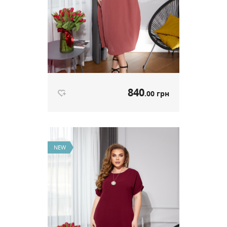
840
.00 грн
Сукня Boho пильна троянда
артикул 666
NEW
840
.00 грн
Ціна