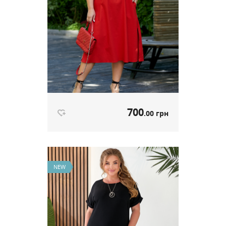
700
.00 грн
Сукня червона артикул 611
700
.00 грн
Ціна
NEW