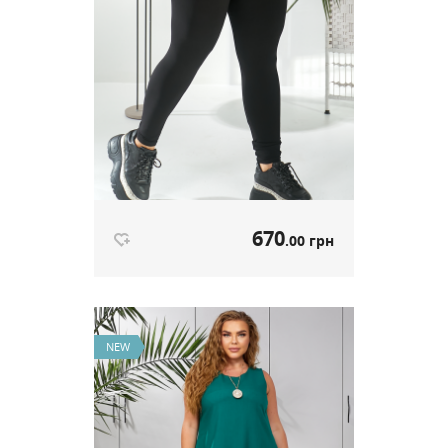
670
.00 грн
Довгі лосини з високою посадкою
чорний артикул 625
NEW
670
.00 грн
Ціна