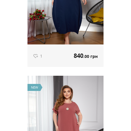
840
1
.00 грн
Сукня Boho темно-синій артикул
666
NEW
840
.00 грн
Ціна
1