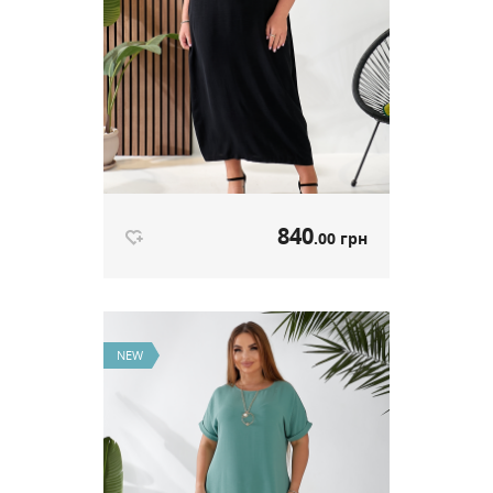
840
.00 грн
Сукня Boho чорний артикул 666
840
.00 грн
Ціна
NEW