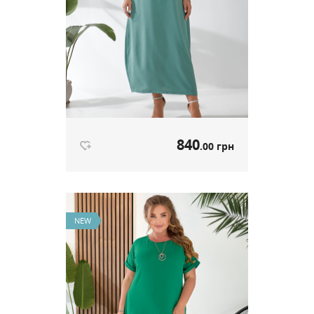
840
.00 грн
Сукня Boho м'ята артикул 666
840
.00 грн
Ціна
NEW