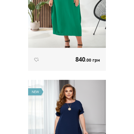
840
.00 грн
Сукня Boho зелений артикул 666
840
.00 грн
Ціна
NEW