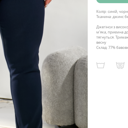
Колір: синій, чо
Тканина: джинс б
Джегінси з висок
м'яка, приємна до
тягнуться. Трима
весну
Склад: 77% бавов