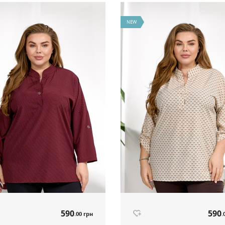
NEW
590
590
.00 грн
.