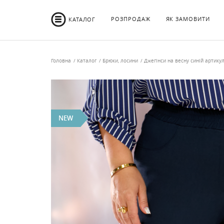
РОЗПРОДАЖ
ЯК ЗАМОВИТИ
КАТАЛОГ
Головна
Каталог
Брюки, лосини
Джегінси на весну синій артику
NEW