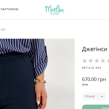
ПАРТНЕРАМ
л 655
Джегінси 
ARTICLE
655
670
.00 грн
Ціна
Розмір
Замо