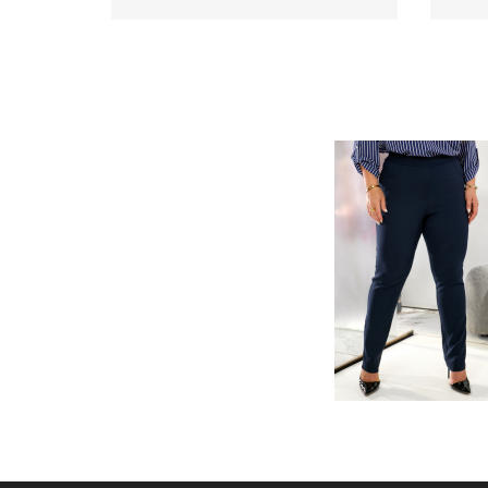
Сорочка чорно-білий артикул 641
Соро
590
арти
.00 грн
Ціна
Ціна