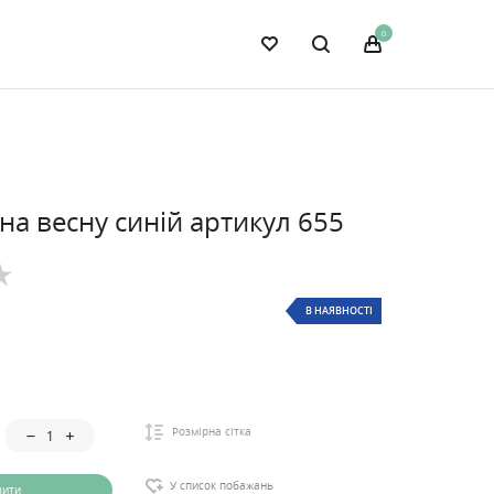
0
на весну синій артикул 655
В НАЯВНОСТІ
Розмірна сітка
У список побажань
вити