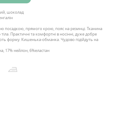
рний, шоколад
енгалін
ою посадкою, прямого крою, пояс на резинці. Тканина
 тіла. Практичні та комфортні в носінні, дуже добре
ють форму. Кишенька-обманка. Чудово підійдуть на
на, 17% нейлон, 6%еластан