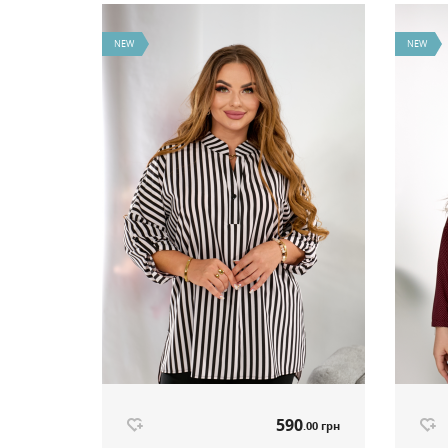
NEW
NEW
590
.00 грн