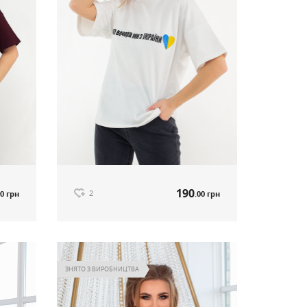
190
2
00 грн
.00 грн
Футболка білий артикул 565
190
00 грн
.00 грн
Ціна
ЗНЯТО З ВИРОБНИЦТВА
2
ті
Немає в наявності