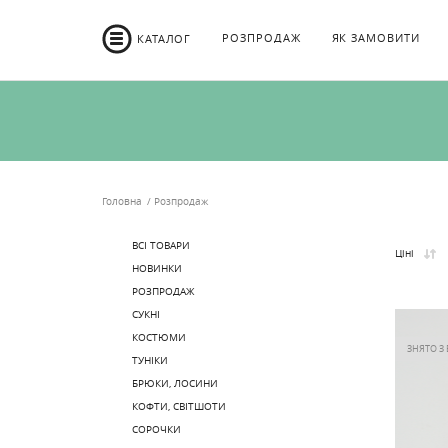
РОЗПРОДАЖ
ЯК ЗАМОВИТИ
КАТАЛОГ
Головна
Розпродаж
ВСІ ТОВАРИ
Ціні
НОВИНКИ
РОЗПРОДАЖ
СУКНІ
КОСТЮМИ
ЗНЯТО З
ТУНІКИ
БРЮКИ, ЛОСИНИ
КОФТИ, СВІТШОТИ
СОРОЧКИ