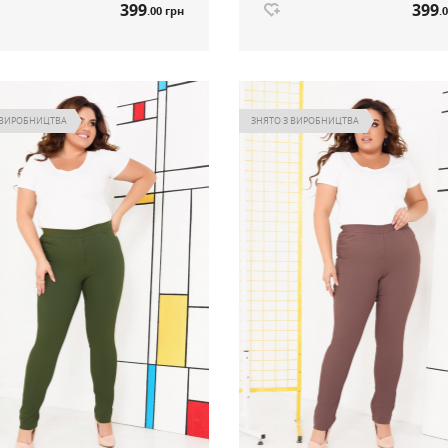
399
399
.00 грн
.
 Boho графіт артикул 563
Сукня Boho теракот артикул 563
399
399
.00 грн
.
Ціна
 ВИРОБНИЦТВА
ЗНЯТО З ВИРОБНИЦТВА
Немає в наявності
Немає в наявнос