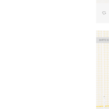
Штан
Ціна
ЗНЯТО З