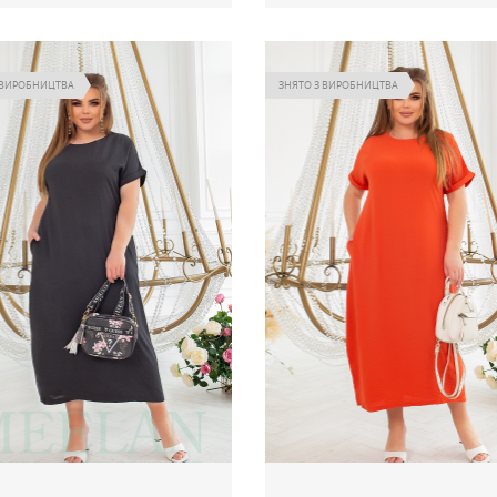
я Boho бузок артикул 563
Сукня Boho синій артикул 563
399
399
.00 грн
.
Ціна
 ВИРОБНИЦТВА
ЗНЯТО З ВИРОБНИЦТВА
Немає в наявності
Немає в наявнос