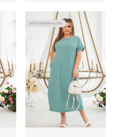
Сукня Boho фіолет артикул 563
399
00 грн
.00 грн
Ціна
ЗНЯТО З ВИРОБНИЦТВА
ті
Немає в наявності