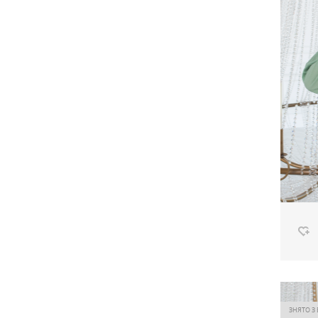
58
58-60
60
60-62
60-64
62
62-64
62-68
64-66
66-68
66-70
Сороч
Ціна
ЗНЯТО З