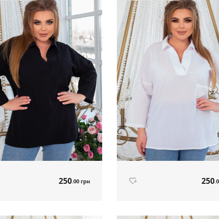
Немає в наявності
Немає в наявнос
250
250
.00 грн
.
чка-туніка чорний артикул 564
Сорочка-туніка білий артикул 564