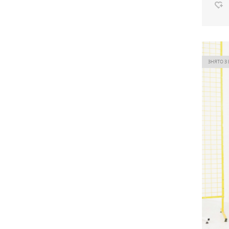
Сукня
Ціна
ЗНЯТО З