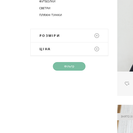
ФУТБОЛКИ
СВЕТРИ
ПЛЯЖНІ ТУНІКИ
РОЗМІРИ
42
42-44
ЦІНА
42-48
42-50
44
46
46-48
46-52
48
48-50
48-52
48-68
50
50-52
50-62
52
Футб
52-54
52-60
Ціна
54
54-56
ЗНЯТО З
54-58
54-60
56
56-58