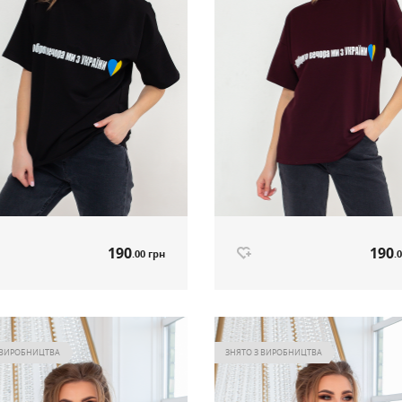
190
190
.00 грн
.
олка чорний артикул 565
Футболка бордо артикул 565
190
190
.00 грн
.
Ціна
 ВИРОБНИЦТВА
ЗНЯТО З ВИРОБНИЦТВА
Немає в наявності
Немає в наявнос