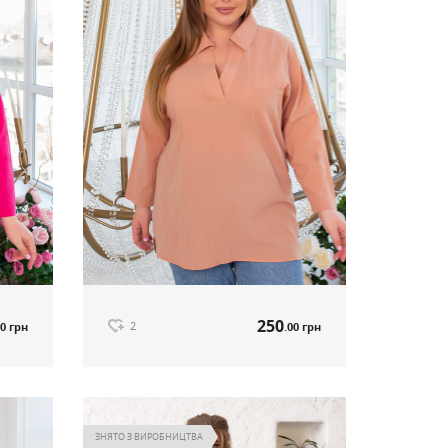
250
2
00 грн
.00 грн
л 564
Сорочка-туніка бежевий артикул 564
250
00 грн
.00 грн
Ціна
ЗНЯТО З ВИРОБНИЦТВА