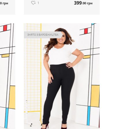
399
1
00 грн
.00 грн
Сукня Boho бірюза артикул 563
399
00 грн
.00 грн
Ціна
ЗНЯТО З ВИРОБНИЦТВА
1
ті
Немає в наявності