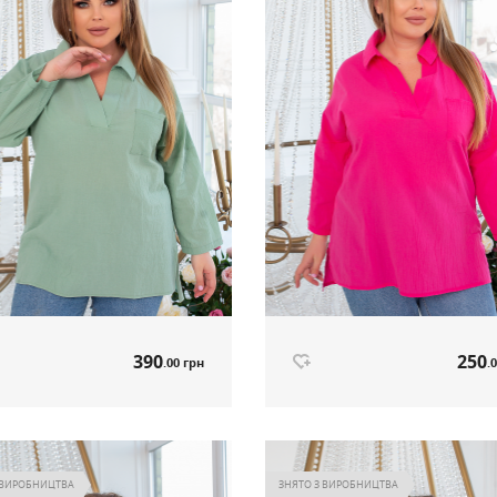
390
250
.00 грн
.
ка-туніка м'ята артикул 564
Сорочка-туніка малиновий артику
390
250
.00 грн
.
Ціна
 ВИРОБНИЦТВА
ЗНЯТО З ВИРОБНИЦТВА