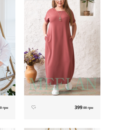
2
ті
Немає в наявності
399
00 грн
.00 грн
Сукня Boho пильна троянда артикул