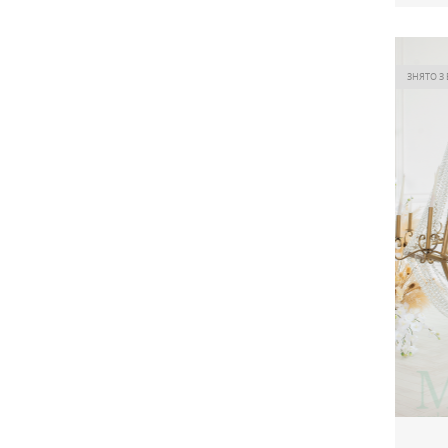
Сукн
Ціна
ЗНЯТО З