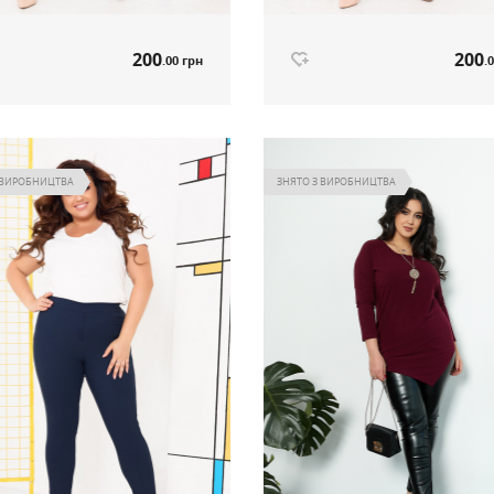
200
200
.00 грн
.
и хакі артикул 551
Штани беж артикул 551
200
200
.00 грн
.
Ціна
 ВИРОБНИЦТВА
ЗНЯТО З ВИРОБНИЦТВА
Немає в наявності
Немає в наявнос