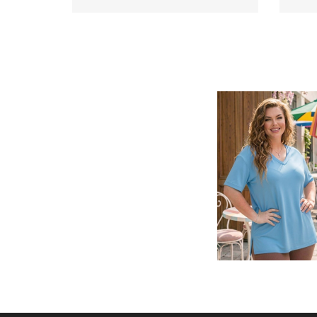
Футболка-туніка чорний артикул 660
Футб
590
.00 грн
Ціна
Ціна