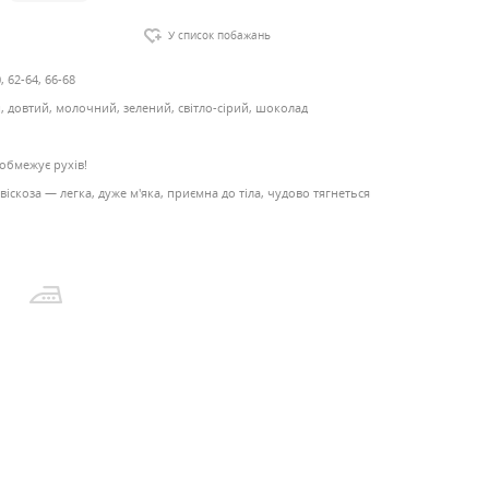
У список побажань
, 62-64, 66-68
 довтий, молочний, зелений, світло-сірий, шоколад
 обмежує рухів!
віскоза — легка, дуже м'яка, приємна до тіла, чудово тягнеться