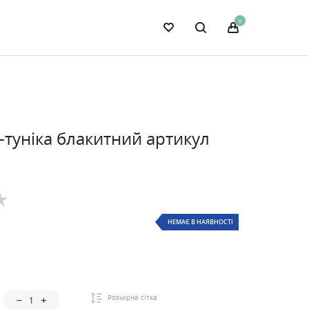
0
-туніка блакитний артикул
НЕМАЄ В НАЯВНОСТІ
Розмірна сітка