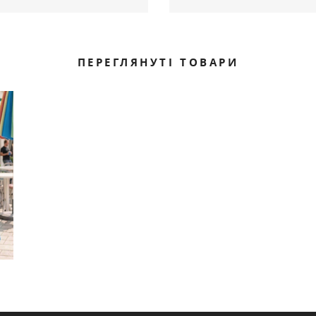
олка-туніка шоколад артикул 660
Футболка-туніка зелений артикул
590
590
.00 грн
.
Ціна
ПЕРЕГЛЯНУТІ ТОВАРИ
Немає в наявнос