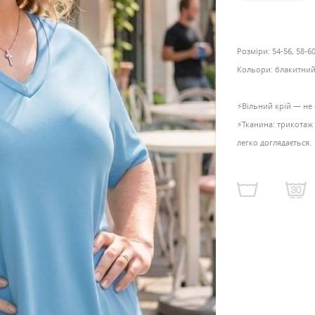
Розміри: 54-56, 58-60
Кольори: блакитний,
⚡️Вільний крій — не
⚡️Тканина: трикотаж 
легко доглядається.