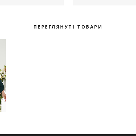
чка блакитний артикул 584
Сорочка беж артикул 584
320
320
.00 грн
.
Ціна
ПЕРЕГЛЯНУТІ ТОВАРИ
Немає в наявності
Немає в наявнос