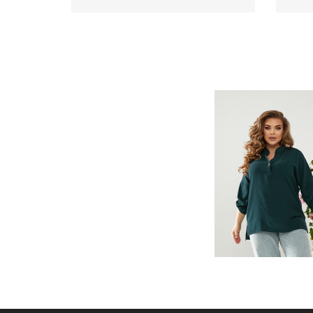
Сорочка ментол артикул 584
Соро
320
.00 грн
Ціна
Ціна
1
Немає в наявності