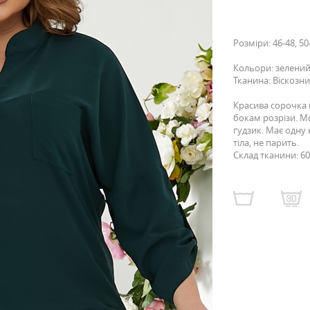
Розміри: 46-48, 50-
Кольори: зелений
Тканина: Віскозн
Красива сорочка 
бокам розрізи. М
ґудзик. Має одну
тіла, не парить.
Склад тканини: 6