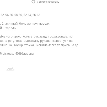
У список побажань
52, 54-56, 58-60, 62-64, 66-68
, блакитний, беж, ментол, персик
ий штапель
вільного крою. Асиметрія, ззаду трохи довша, по
ожна регулювати довжину рукава, підвернути на
 кишеню. Комір-стойка. Тканина легка та приємна до
0%віскоза, 40%бавовна