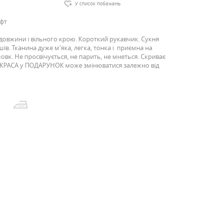
У список побажань
офт
 довжини і вільного крою. Короткий рукавчик. Сукня
в. Тканина дуже м'яка, легка, тонка і приємна на
овк. Не просвічується, не парить, не мнеться. Скриває
ИКРАСА у ПОДАРУНОК може змінюватися залежно від