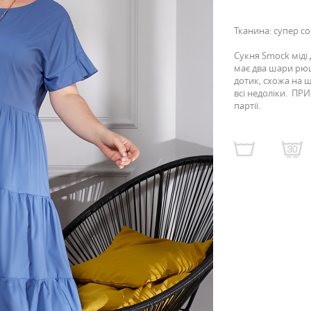
Тканина: супер с
Сукня Smock міді
має два шари рюші
дотик, схожа на ш
всі недоліки. ПР
партії.