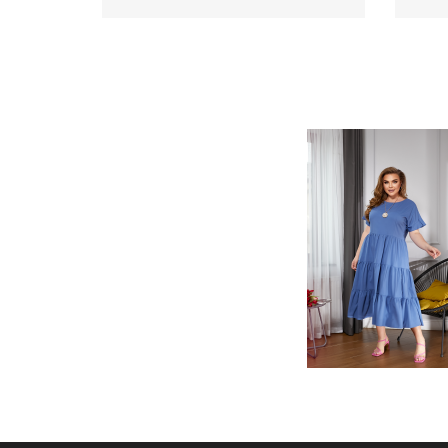
Сукня Smock чорний артикул 608
Сукн
550
608
.00 грн
Ціна
Ціна
Немає в наявності