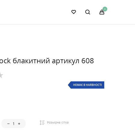
0
ock блакитний артикул 608
НЕМАЄ В НАЯВНОСТІ
Розмірна сітка